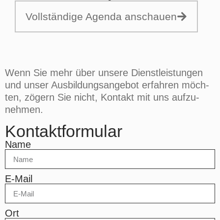
Voll­stän­di­ge Agen­da anschau­en
Wenn Sie mehr über unse­re Dienst­lei­stun­gen
und unser Aus­bil­dungs­an­ge­bot erfah­ren möch­
ten, zögern Sie nicht, Kon­takt mit uns auf­zu­
neh­men.
Kontaktformular
Name
E‑Mail
Ort