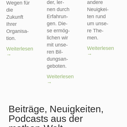
der, ler­
ande­re
Wegen für
nen durch
Neu­ig­kei­
die
Erfah­run­
ten rund
Zukunft
gen. Die­
um unse­
Ihrer
se ermög­
re The­
Orga­ni­sa­
li­chen wir
men.
ti­on.
mit unse­
Weiterlesen
Weiterlesen
ren Bil­
→
→
dungs­an­
ge­bo­ten.
Weiterlesen
→
Beiträge, Neuigkeiten,
Podcasts aus der