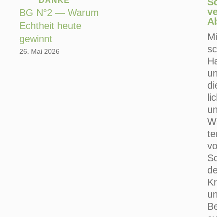
DAN­KE
S
ve
BG N°2 — Warum
Ab
Echtheit heute
Mi
gewinnt
sc
26. Mai 2026
Ha
un
di
li
un
Wä
te
vo
Sc
de
Kr
un
Be