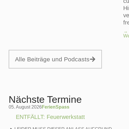
c
Hi
ve
fr
→
We
Alle Bei­trä­ge und Pod­casts
Nächste Termine
05. August 2026
Feri­en­Spass
ENTFÄLLT: Feuerwerkstatt