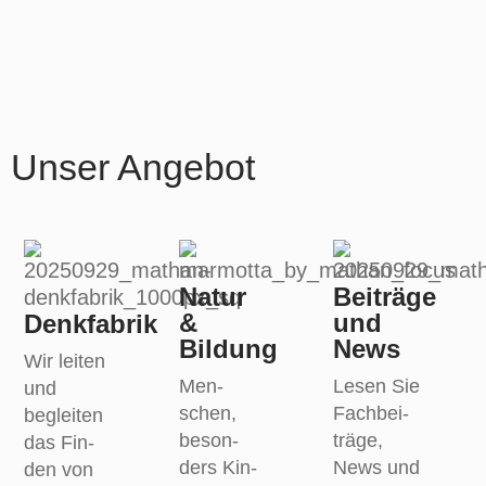
Unser Angebot
Natur
Beiträge
&
und
Denkfabrik
Bildung
News
Wir lei­ten
Men­
Lesen Sie
und
schen,
Fach­bei­
beglei­ten
beson­
trä­ge,
das Fin­
ders Kin­
News und
den von