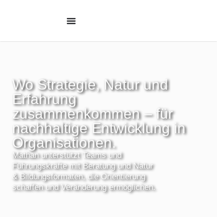
Wo Strategie, Natur und
Erfahrung
zusammenkommen – für
nachhaltige Entwicklung in
Organisationen.
Mathan unterstützt Teams und
Führungskräfte mit Beratung und Natur
& Bildungsformaten, die Orientierung
schaffen und Veränderung ermöglichen.