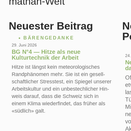
mathan-Welt
Neuester Beitrag
N
P
BÄREN­GE­DAN­KE
29. Juni 2026
BG N°4 — Hitze als neue
24.
Kulturtechnik der Arbeit
N
Hit­ze ist längst kein meteo­ro­lo­gi­sches
d
Rand­phä­no­men mehr. Sie ist ein gesell­
Of
schaft­li­cher Stress­test, ein Spie­gel unse­rer
et
Arbeits­kul­tur und ein unbe­stech­li­cher Hin­
la
weis dar­auf, dass die Schweiz sich in
Tü
einem Kli­ma wie­der­fin­det, das frü­her als
Mi
«süd­lich» galt.
ne
vo
Ak