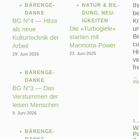
Ih
BÄREN­GE­
NATUR & BIL­
be
DAN­KE
DUNG
,
NEU­
BG N°4 — Hitze
Kr
IG­KEI­TEN
Die «Turbogiele»
un
als neue
Be
starten mit
Kulturtechnik der
c
Marmotta-Power
Arbeit
Hi
23. Juni 2025
29. Juni 2026
ve
fr
BÄREN­GE­
→
DAN­KE
We
BG N°3 — Das
Verstummen der
leisen Menschen
9. Juni 2026
1. 
W
BÄREN­GE­
Pa