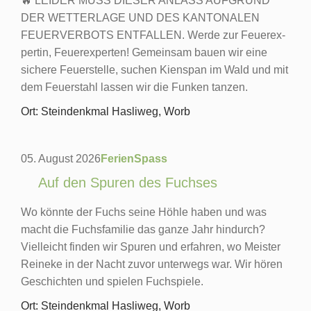
🔥 LEIDER MUSS DIESER ANLASS AUFGRUND
DER WETTERLAGE UND DES KANTONALEN
FEUERVERBOTS ENTFALLEN. Wer­de zur Feu­er­ex­
per­tin, Feu­er­ex­per­ten! Gemein­sam bau­en wir eine
siche­re Feu­er­stel­le, suchen Kien­span im Wald und mit
dem Feu­er­stahl las­sen wir die Fun­ken tan­zen.
Ort: Steindenkmal Hasliweg, Worb
05. August 2026
Feri­en­Spass
Auf den Spuren des Fuchses
Wo könn­te der Fuchs sei­ne Höh­le haben und was
macht die Fuchs­fa­mi­lie das gan­ze Jahr hin­durch?
Viel­leicht fin­den wir Spu­ren und erfah­ren, wo Mei­ster
Rei­ne­ke in der Nacht zuvor unter­wegs war. Wir hören
Geschich­ten und spie­len Fuch­spie­le.
Ort: Steindenkmal Hasliweg, Worb