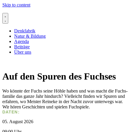
Skip to content
Denkfabrik
Natur & Bildung
Agenda
Beiträge
Über uns
Auf den Spuren des Fuchses
Wo könn­te der Fuchs sei­ne Höh­le haben und was macht die Fuchs­
fa­mi­lie das gan­ze Jahr hin­durch? Viel­leicht fin­den wir Spu­ren und
erfah­ren, wo Mei­ster Rei­ne­ke in der Nacht zuvor unter­wegs war.
Wir hören Geschich­ten und spie­len Fuch­spie­le.
DATEN:
05. August 2026
09:00 Uhr