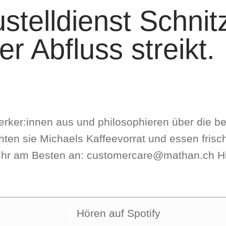
telldienst Schnit
er Abfluss streikt.
ker:innen aus und phi­lo­so­phie­ren über die bes
ten sie Micha­els Kaf­fee­vor­rat und essen fri­sc
h­tet Ihr am Besten an: customercare@mathan.ch 
Hören auf Spotify