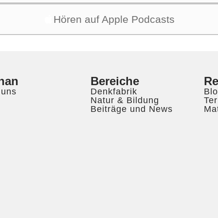
Hören auf Apple Podcasts
han
Bereiche
Re
 uns
Denkfabrik
Bl
m
Natur & Bildung
Te
Beiträge und News
Mat