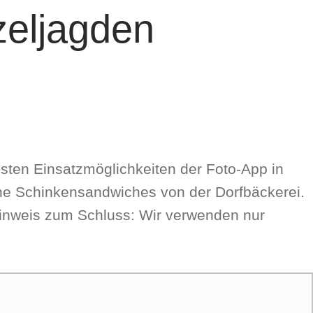
zeljagden
ten Ein­satz­mög­lich­kei­ten der Foto-App in
he Schin­ken­sand­wi­ches von der Dorf­bäcke­rei.
Hin­weis zum Schluss: Wir ver­wen­den nur