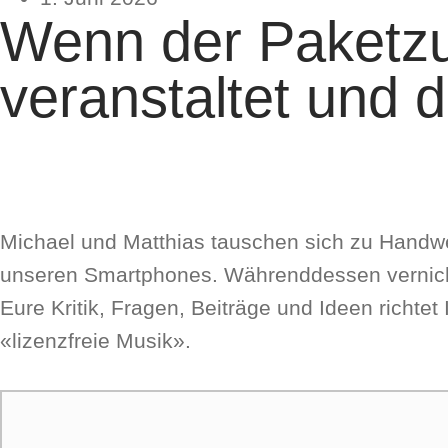
Wenn der Paketzus
veranstaltet und d
Micha­el und Mat­thi­as tau­schen sich zu Handwer
unse­ren Smart­phones. Wäh­rend­des­sen ver­nich­
Eure Kri­tik, Fra­gen, Bei­trä­ge und Ideen ric
«lizenz­freie Musik».