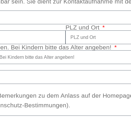
ch­bar sein. Sie dient zur Kon­takt­auf­nah­me mit
PLZ und Ort
n. Bei Kin­dern bit­te das Alter ange­ben!
Bemer­kun­gen zu dem Anlass auf der Home­page u
en­schutz-Bestim­mun­gen).