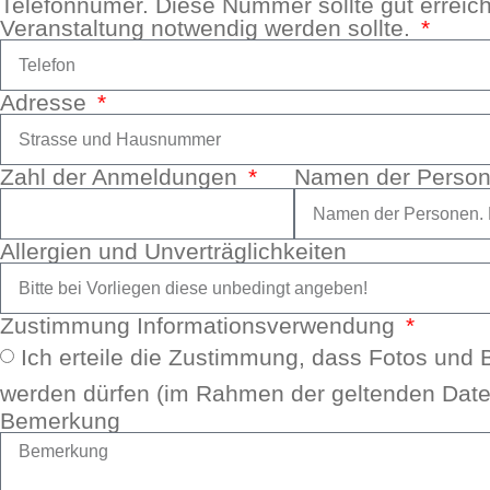
Tele­fon­nu­mer. Die­se Num­mer soll­te gut errei
Ver­an­stal­tung not­wen­dig wer­den soll­te.
Adres­se
Zahl der Anmel­dun­gen
Namen der Per­so­ne
All­er­gien und Unver­träg­lich­kei­ten
Zustim­mung Infor­ma­ti­ons­ver­wen­dung
Ich ertei­le die Zustim­mung, dass Fotos und 
wer­den dür­fen (im Rah­men der gel­ten­den Dat
Bemer­kung