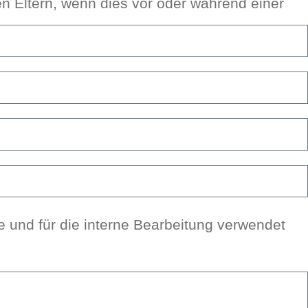
 den Eltern, wenn dies vor oder wäh­rend einer
nd für die inter­ne Bear­bei­tung ver­wen­det