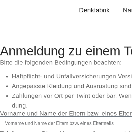
Denkfabrik
Nat
Anmeldung zu einem T
Bit­te die fol­gen­den Bedin­gun­gen beach­ten:
Haft­pflicht- und Unfall­ver­si­che­run­gen Ver
Ange­pass­te Klei­dung und Aus­rü­stung sind i
Zah­lun­gen vor Ort per Twint oder bar. Wenn 
dung.
Vor­na­me und Name der Eltern bzw. eines Eltern