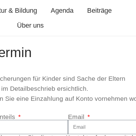
ur & Bildung
Agenda
Beiträge
Über uns
ermin
­si­che­run­gen für Kin­der sind Sache der Eltern
m Detail­be­schrieb ersicht­lich.
Sie eine Ein­zah­lung auf Kon­to vor­neh­men wol­
­teils
Email