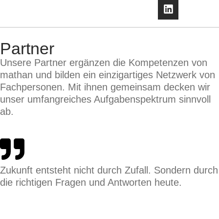
Partner
Unse­re Part­ner ergän­zen die Kom­pe­ten­zen von
mathan und bil­den ein ein­zig­ar­ti­ges Netz­werk von
Fach­per­so­nen. Mit ihnen gemein­sam decken wir
unser umfang­rei­ches Auf­ga­ben­spek­trum sinn­voll
ab.
Zukunft ent­steht nicht durch Zufall. Son­dern durch
die rich­ti­gen Fra­gen und Ant­wor­ten heu­te.