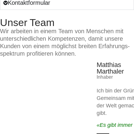
Kon­takt­for­mu­lar
Unser Team
Wir arbei­ten in einem Team von Men­schen mit
unter­schied­li­chen Kom­pe­ten­zen, damit unse­re
Kun­den von einem mög­lichst brei­ten Erfah­rungs­
spek­trum pro­fi­tie­ren kön­nen.
Matthias
Marthaler
Inhaber
Ich bin der Grü
Gemein­sam mit
der Welt gemacht
gibt.
«Es gibt immer