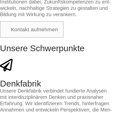
Insti­tu­tio­nen dabei, Zukunfts­kom­pe­ten­zen zu ent­
wickeln, nach­hal­ti­ge Stra­te­gien zu gestal­ten und
Bil­dung mit Wir­kung zu ver­an­kern.
Kon­takt auf­neh­men
Unsere Schwerpunkte
Denkfabrik
Unse­re Denk­fa­brik ver­bin­det fun­dier­te Ana­ly­sen
mit inter­dis­zi­pli­nä­rem Den­ken und pra­xis­na­her
Erfah­rung. Wir iden­ti­fi­zie­ren Trends, hin­ter­fra­gen
Annah­men und ent­wickeln Per­spek­ti­ven, die Men­