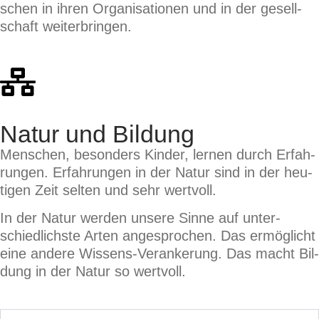
schen in ihren Orga­ni­sa­tio­nen und in der gesell­
schaft wei­ter­brin­gen.
Natur und Bildung
Men­schen, beson­ders Kin­der, ler­nen durch Erfah­
run­gen. Erfah­run­gen in der Natur sind in der heu­
ti­gen Zeit sel­ten und sehr wert­voll.
In der Natur wer­den unse­re Sin­ne auf unter­
schied­lich­ste Arten ange­spro­chen. Das ermög­licht
eine ande­re Wis­sens-Ver­an­ke­rung. Das macht Bil­
dung in der Natur so wert­voll.